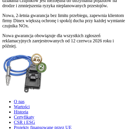
działania czujników jest niezbędna do utrzymania pojazdów na
drodze i zmniejszenia ryzyka nieplanowanych przestojów.
Nowa, 2-letnia gwarancja bez limitu przebiegu, zapewnia klientom
firmy Dinex większą ochronę i spokój ducha przy każdej wymianie
czujnika NOx.
Nowa gwarancja obowiązuje dla wszystkich zgłoszeń
reklamacyjnych zarejestrowanych od 12 czerwca 2026 roku i
później.
O nas
Wartości
Historia
Certyfikaty
CSR i ESG
Projekty finansowane przez UE