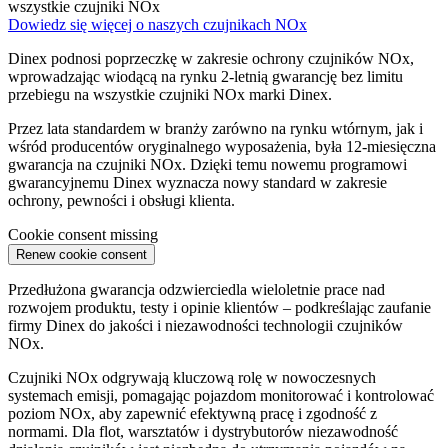
wszystkie czujniki NOx
Dowiedz się więcej o naszych czujnikach NOx
Dinex podnosi poprzeczkę w zakresie ochrony czujników NOx,
wprowadzając wiodącą na rynku 2-letnią gwarancję bez limitu
przebiegu na wszystkie czujniki NOx marki Dinex.
Przez lata standardem w branży zarówno na rynku wtórnym, jak i
wśród producentów oryginalnego wyposażenia, była 12-miesięczna
gwarancja na czujniki NOx. Dzięki temu nowemu programowi
gwarancyjnemu Dinex wyznacza nowy standard w zakresie
ochrony, pewności i obsługi klienta.
Cookie consent missing
Renew cookie consent
Przedłużona gwarancja odzwierciedla wieloletnie prace nad
rozwojem produktu, testy i opinie klientów – podkreślając zaufanie
firmy Dinex do jakości i niezawodności technologii czujników
NOx.
Czujniki NOx odgrywają kluczową rolę w nowoczesnych
systemach emisji, pomagając pojazdom monitorować i kontrolować
poziom NOx, aby zapewnić efektywną pracę i zgodność z
normami. Dla flot, warsztatów i dystrybutorów niezawodność