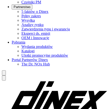
Czujniki PM
Partnerstwo
5 faktów o Dinex
Pełny zakres
Wysyłka
Analizy rynku
Zatwierdzenia typu i gwarancja
Eksperci ds. emisji
OEM i Innowacje
Pobrania
Wydania produktów
Katalogi
Ulotki promocyjne produktów
Portal Partnerów Dinex
The Dr. NOx Hub