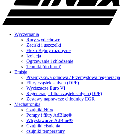
Wyczerpania
Rury wydechowe
Zaciski i uszczelki
Flex i Bębny rozprężne
Izolacja
Ogrzewanie i chłodzenie
Tłumiki (do broni)
Emisja
Przemysłowa odnowa / Przemysłowa regeneracja
Filtry cząstek stałych (DPF)
Wyciszacze Euro VI
Regeneracja filtra cząstek stałych (DPF)
Zestawy naprawcze chłodnicy EGR
Mechatronika
Czujniki NOx
Pompy i filtry AdBlue®
Wtryskiwacze AdBlue®
Czujniki ciśnienia
czujniki temperatury