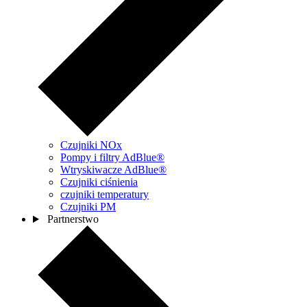
Czujniki NOx
Pompy i filtry AdBlue®
Wtryskiwacze AdBlue®
Czujniki ciśnienia
czujniki temperatury
Czujniki PM
Partnerstwo