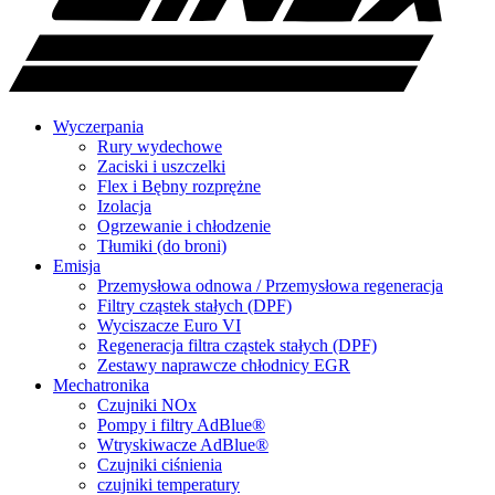
Wyczerpania
Rury wydechowe
Zaciski i uszczelki
Flex i Bębny rozprężne
Izolacja
Ogrzewanie i chłodzenie
Tłumiki (do broni)
Emisja
Przemysłowa odnowa / Przemysłowa regeneracja
Filtry cząstek stałych (DPF)
Wyciszacze Euro VI
Regeneracja filtra cząstek stałych (DPF)
Zestawy naprawcze chłodnicy EGR
Mechatronika
Czujniki NOx
Pompy i filtry AdBlue®
Wtryskiwacze AdBlue®
Czujniki ciśnienia
czujniki temperatury