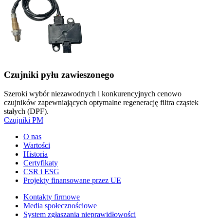
Czujniki pyłu zawieszonego
Szeroki wybór niezawodnych i konkurencyjnych cenowo
czujników zapewniających optymalne regenerację filtra cząstek
stałych (DPF).
Czujniki PM
O nas
Wartości
Historia
Certyfikaty
CSR i ESG
Projekty finansowane przez UE
Kontakty firmowe
Media społecznościowe
System zgłaszania nieprawidłowości