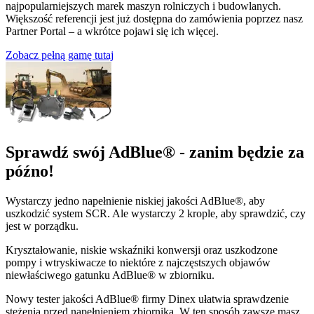
najpopularniejszych marek maszyn rolniczych i budowlanych.
Większość referencji jest już dostępna do zamówienia poprzez nasz
Partner Portal – a wkrótce pojawi się ich więcej.
Zobacz pełną gamę tutaj
Sprawdź swój AdBlue® - zanim będzie za
późno!
Wystarczy jedno napełnienie niskiej jakości AdBlue®, aby
uszkodzić system SCR. Ale wystarczy 2 krople, aby sprawdzić, czy
jest w porządku.
Kryształowanie, niskie wskaźniki konwersji oraz uszkodzone
pompy i wtryskiwacze to niektóre z najczęstszych objawów
niewłaściwego gatunku AdBlue® w zbiorniku.
Nowy tester jakości AdBlue® firmy Dinex ułatwia sprawdzenie
stężenia przed napełnieniem zbiornika. W ten sposób zawsze masz