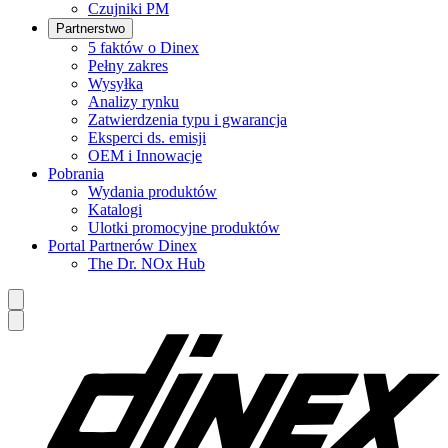
Czujniki PM
Partnerstwo
5 faktów o Dinex
Pełny zakres
Wysyłka
Analizy rynku
Zatwierdzenia typu i gwarancja
Eksperci ds. emisji
OEM i Innowacje
Pobrania
Wydania produktów
Katalogi
Ulotki promocyjne produktów
Portal Partnerów Dinex
The Dr. NOx Hub