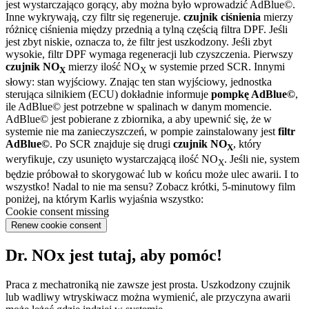
jest wystarczająco gorący, aby można było wprowadzić AdBlue©.
Inne wykrywają, czy filtr się regeneruje.
czujnik ciśnienia
mierzy
różnicę ciśnienia między przednią a tylną częścią filtra DPF. Jeśli
jest zbyt niskie, oznacza to, że filtr jest uszkodzony. Jeśli zbyt
wysokie, filtr DPF wymaga regeneracji lub czyszczenia. Pierwszy
czujnik NO
mierzy ilość NO
w systemie przed SCR. Innymi
X
X
słowy: stan wyjściowy. Znając ten stan wyjściowy, jednostka
sterująca silnikiem (ECU) dokładnie informuje
pompkę AdBlue©
,
ile AdBlue© jest potrzebne w spalinach w danym momencie.
AdBlue© jest pobierane z zbiornika, a aby upewnić się, że w
systemie nie ma zanieczyszczeń, w pompie zainstalowany jest
filtr
AdBlue©
. Po SCR znajduje się drugi
czujnik NO
, który
X
weryfikuje, czy usunięto wystarczającą ilość NO
. Jeśli nie, system
X
będzie próbował to skorygować lub w końcu może ulec awarii. I to
wszystko! Nadal to nie ma sensu? Zobacz krótki, 5-minutowy film
poniżej, na którym Karlis wyjaśnia wszystko:
Cookie consent missing
Renew cookie consent
Dr. NOx jest tutaj, aby pomóc!
Praca z mechatroniką nie zawsze jest prosta. Uszkodzony czujnik
lub wadliwy wtryskiwacz można wymienić, ale przyczyna awarii