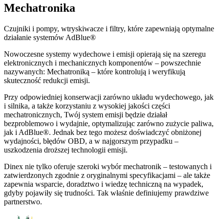
Mechatronika
Czujniki i pompy, wtryskiwacze i filtry, które zapewniają optymalne
działanie systemów AdBlue®
Nowoczesne systemy wydechowe i emisji opierają się na szeregu
elektronicznych i mechanicznych komponentów – powszechnie
nazywanych: Mechatroniką – które kontrolują i weryfikują
skuteczność redukcji emisji.
Przy odpowiedniej konserwacji zarówno układu wydechowego, jak
i silnika, a także korzystaniu z wysokiej jakości części
mechatronicznych, Twój system emisji będzie działał
bezproblemowo i wydajnie, optymalizując zarówno zużycie paliwa,
jak i AdBlue®. Jednak bez tego możesz doświadczyć obniżonej
wydajności, błędów OBD, a w najgorszym przypadku –
uszkodzenia droższej technologii emisji.
Dinex nie tylko oferuje szeroki wybór mechatronik – testowanych i
zatwierdzonych zgodnie z oryginalnymi specyfikacjami – ale także
zapewnia wsparcie, doradztwo i wiedzę techniczną na wypadek,
gdyby pojawiły się trudności. Tak właśnie definiujemy prawdziwe
partnerstwo.