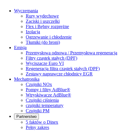
Wyczerpania
Rury wydechowe
Zaciski i uszczelki
Flex i Bębny rozprężne
Izolacja
Ogrzewanie i chłodzenie
Tłumiki (do broni)
Emisja
Przemysłowa odnowa / Przemysłowa regeneracja
Filtry cząstek stałych (DPF)
Wyciszacze Euro VI
Regeneracja filtra cząstek stałych (DPF)
Zestawy naprawcze chłodnicy EGR
Mechatronika
Czujniki NOx
Pompy i filtry AdBlue®
Wtryskiwacze AdBlue®
Czujniki ciśnienia
czujniki temperatury
Czujniki PM
Partnerstwo
5 faktów o Dinex
Pełny zakres